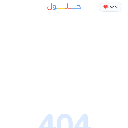
ادعمنا
404