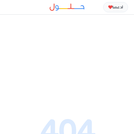
ادعمنا
404