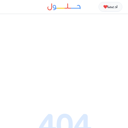
ادعمنا
404