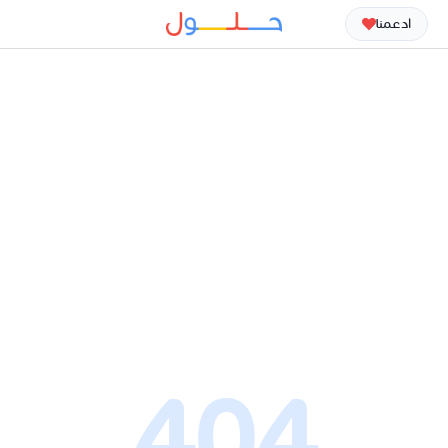
ادعمنا
404